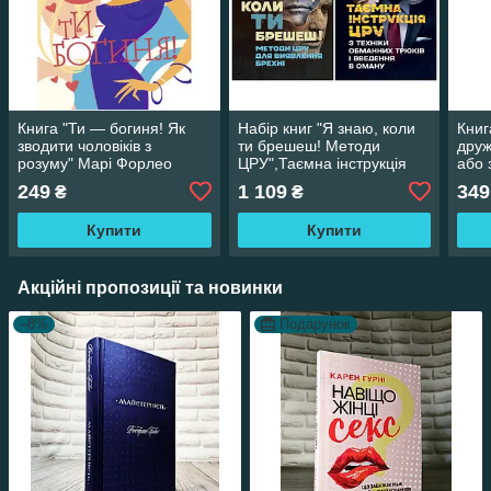
Книга "Ти — богиня! Як
Набір книг "Я знаю, коли
Книг
зводити чоловіків з
ти брешеш! Методи
друж
розуму" Марі Форлео
ЦРУ",Таємна інструкція
або 
ЦРУ з техніки обманних
Шер
249
1 109
349
₴
₴
трюків і введення"
Купити
Купити
Акційні пропозиції та новинки
–8%
Подарунок