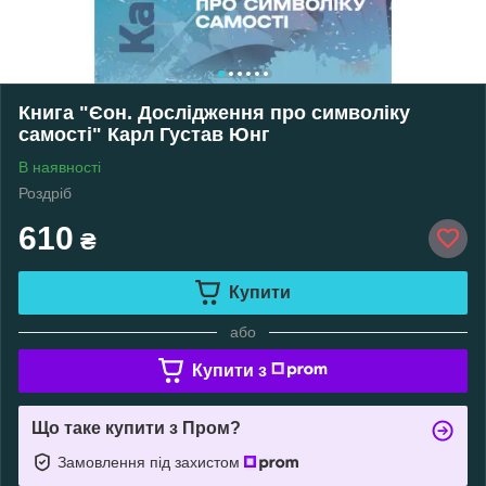
Книга "Єон. Дослідження про символіку
самості" Карл Густав Юнг
В наявності
Роздріб
610
₴
Купити
або
Купити з
Що таке купити з Пром?
Замовлення під захистом