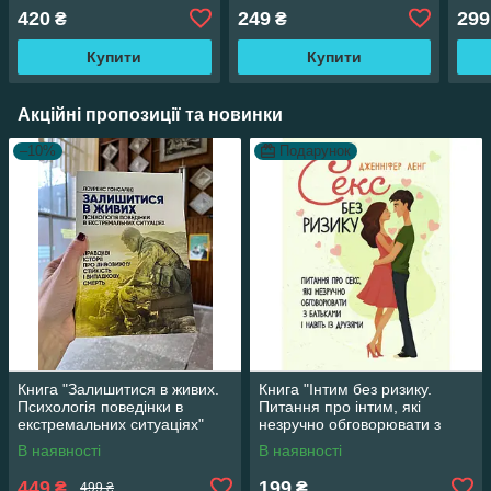
420
249
299
₴
₴
Купити
Купити
Акційні пропозиції та новинки
–10%
Подарунок
Книга "Залишитися в живих.
Книга "Інтим без ризику.
Психологія поведінки в
Питання про інтим, які
екстремальних ситуаціях"
незручно обговорювати з
Лоуренс Гонсалес
батьками і навіть із друзями"
В наявності
В наявності
449
199
₴
₴
499 ₴