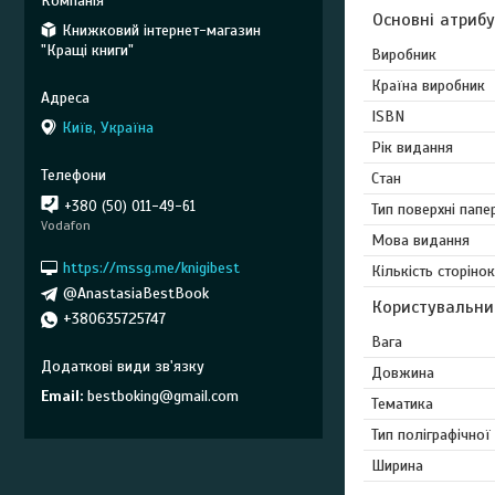
Основні атриб
Книжковий інтернет-магазин
"Кращі книги"
Виробник
Країна виробник
ISBN
Київ, Україна
Рік видання
Стан
+380 (50) 011-49-61
Тип поверхні папе
Vodafon
Мова видання
https://mssg.me/knigibest
Кількість сторінок
@AnastasiaBestBook
Користувальни
+380635725747
Вага
Довжина
Email
bestboking@gmail.com
Тематика
Тип поліграфічної
Ширина