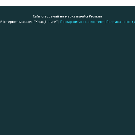
Сайт створений на маркетплейсі
Prom.ua
Книжковий інтернет-магазин "Кращі книги" |
Поскаржитися на контент
|
Політика конфід