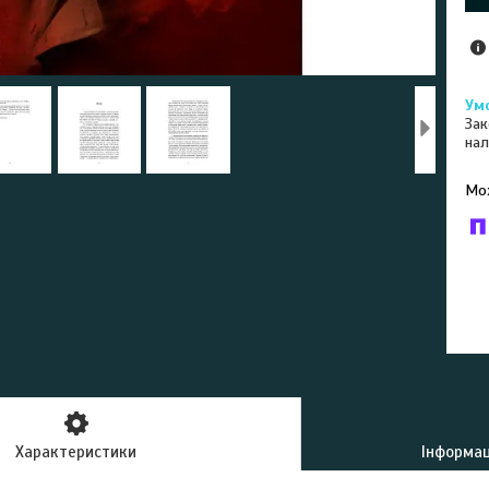
Зак
нал
У к
буд
Характеристики
Інформац