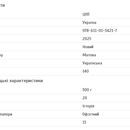
ути
ЦУЛ
Україна
978-611-01-3421-7
2025
Новий
ру
Матова
Українська
140
цькі характеристики
300 г
20
Історія
 папери
Офсетний
13