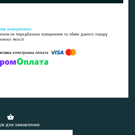
оном не передбачено повернення та обмін даного товару
ежної якості
омпанії підключені електронні платежі. Тепер ви можете купити
ь-який товар не покидаючи сайту.
ія для замовлення