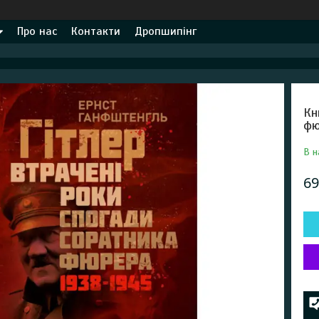
Про нас
Контакти
Дропшипінг
Кн
фю
В н
69