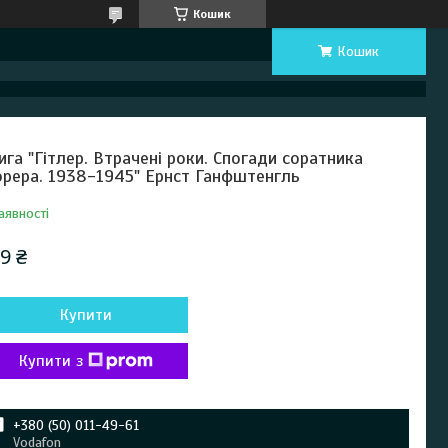
Кошик
Кошик
ига "Гітлер. Втрачені роки. Спогади соратника
рера. 1938-1945" Ернст Ганфштенгль
аявності
9 ₴
Купити
Купити з
+380 (50) 011-49-61
Vodafon