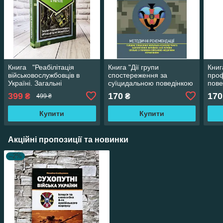
Книга "Реабілітація
Книга "Дії групи
Книг
військовослужбовців в
спостереження за
проф
Україні. Загальні
суїцидальною поведінкою
пове
проблеми під час
військовослужбовців"
Пост
399
170
170
₴
₴
499 ₴
воєнного стану"
Ради
затв
Купити
Купити
Акційні пропозиції та новинки
–2%