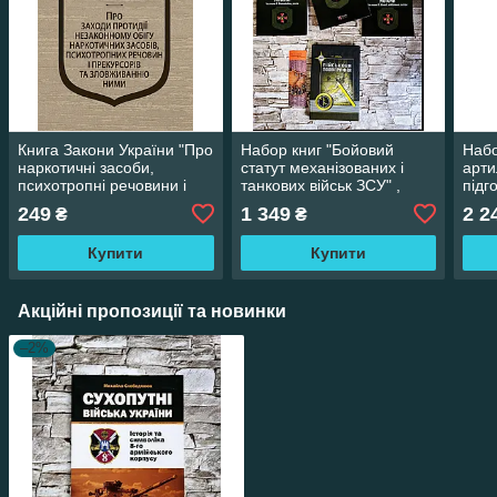
Книга Закони України "Про
Набор книг "Бойовий
Набо
наркотичні засоби,
статут механізованих і
арти
психотропні речовини і
танкових військ ЗСУ" ,
підг
прекурсори”
"Статути ЗСУ", "Військова
боєп
249
1 349
2 2
₴
₴
топографія"
арти
Купити
Купити
Акційні пропозиції та новинки
–2%