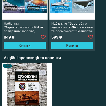
Набір книг
Набір книг "Боротьба з
"Характеристики БПЛА як
ударними БпЛА іранського
повітряних засобів",
та російського","Безпілотні
"Оператор бойового
повітряні засоби
849
599
₴
₴
дрона: навчальний
ураження"
посібник"
Купити
Купити
Акційні пропозиції та новинки
–2%