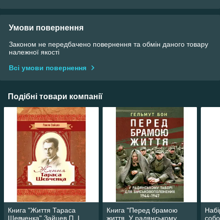
Умови повернення
Законом не передбачено повернення та обмін даного товару
належної якості
Всі умови повернення
Подібні товари компанії
Книга "Життя Тараса
Книга "Перед брамою
Набі
Шевченка" Зайцев П. І.
життя. У радянському
собо