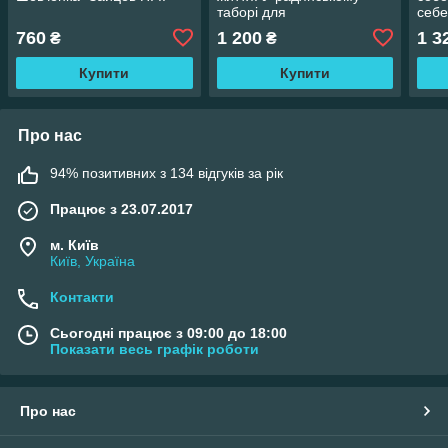
таборі для
себе
військовополонених 1944
ключ
760
1 200
1 3
₴
₴
—1947"
житт
Купити
Купити
Про нас
94% позитивних з 134 відгуків за рік
Працює з 23.07.2017
м. Київ
Київ, Україна
Контакти
Сьогодні працює з 09:00 до 18:00
Показати весь графік роботи
Про нас