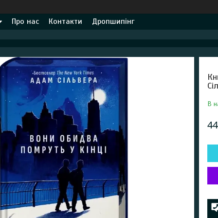
Про нас
Контакти
Дропшипінг
Кн
Сі
В н
44