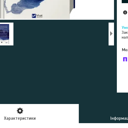
Зак
нал
У к
буд
Характеристики
Інформац