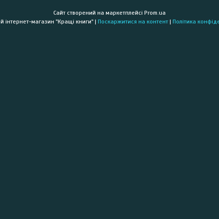
Сайт створений на маркетплейсі
Prom.ua
Книжковий інтернет-магазин "Кращі книги" |
Поскаржитися на контент
|
Політика конфід