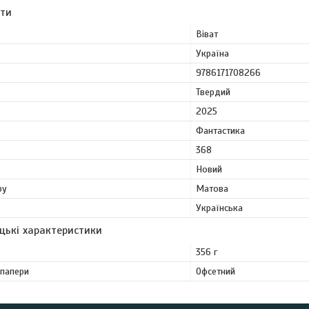
ути
Віват
Україна
9786171708266
Твердий
2025
Фантастика
368
Новий
ру
Матова
Українська
цькі характеристики
356 г
 папери
Офсетний