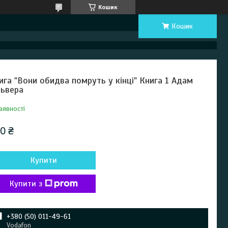
Кошик
Кошик
ига "Вони обидва помруть у кінці" Книга 1 Адам
львера
аявності
0 ₴
Купити
Купити з
+380 (50) 011-49-61
Vodafon