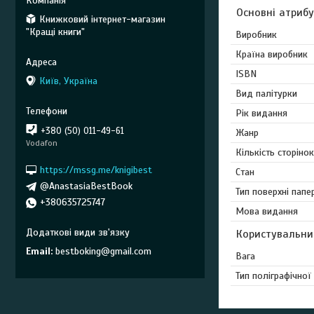
Основні атриб
Книжковий інтернет-магазин
"Кращі книги"
Виробник
Країна виробник
ISBN
Київ, Україна
Вид палітурки
Рік видання
+380 (50) 011-49-61
Жанр
Vodafon
Кількість сторінок
https://mssg.me/knigibest
Стан
@AnastasiaBestBook
Тип поверхні папе
+380635725747
Мова видання
Користувальни
Email
bestboking@gmail.com
Вага
Тип поліграфічної