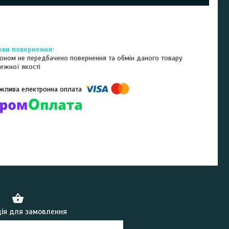
оном не передбачено повернення та обмін даного товару
ежної якості
омпанії підключені електронні платежі. Тепер ви можете купити
ь-який товар не покидаючи сайту.
ія для замовлення