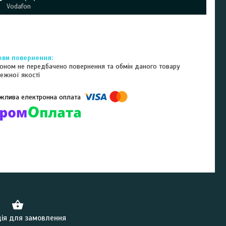
Vodafon
оном не передбачено повернення та обмін даного товару
ежної якості
омпанії підключені електронні платежі. Тепер ви можете купити
ь-який товар не покидаючи сайту.
ія для замовлення