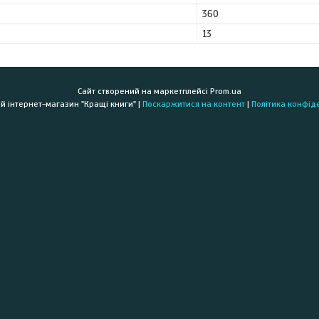
360
13
Сайт створений на маркетплейсі
Prom.ua
Книжковий інтернет-магазин "Кращі книги" |
Поскаржитися на контент
|
Політика конфід