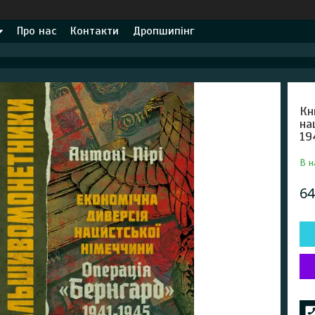
Про нас
Контакти
Дропшипінг
Кн
на
19
В н
64