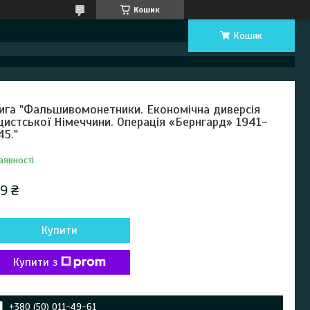
Кошик
Кошик
ига "Фальшивомонетники. Економічна диверсія
цистської Німеччини. Операція «Бернгард» 1941-
45."
аявності
9 ₴
Купити
Купити з
+380 (50) 011-49-61