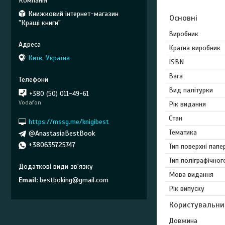
Книжковий інтернет-магазин
Основні
"Кращі книги"
Виробник
Країна виробник
Київ, Україна
ISBN
Вага
Вид палітурки
+380 (50) 011-49-61
Vodafon
Рік видання
Стан
https://mssg.me/knigibest
Тематика
@AnastasiaBestBook
+380635725747
Тип поверхні папе
Тип поліграфічног
Мова видання
Email
bestboking@gmail.com
Рік випуску
Користувальни
Довжина