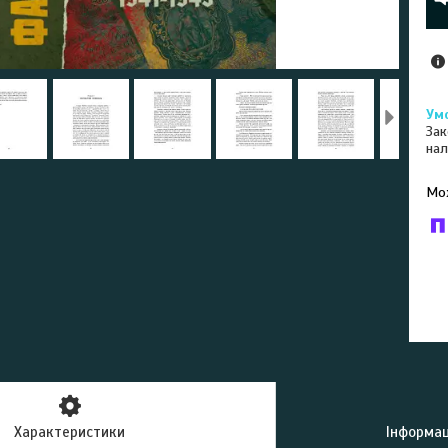
Зак
нал
У к
буд
Характеристики
Інформац