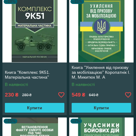
–18%
–15%
Книга "Ухилення від призову
Книга "Комплекс 9К51.
за мобілізацією" Коропатнік І.
Матеріальна частина"
М, Микитюк М. А
В наявності
В наявності
230
549
₴
₴
280 ₴
649 ₴
Купити
Купити
–15%
–7%