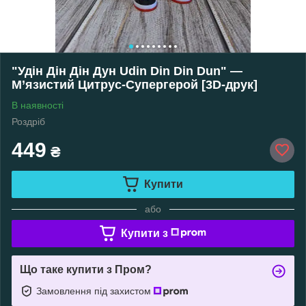
"Удін Дін Дін Дун Udin Din Din Dun" —
М’язистий Цитрус-Супергерой [3D-друк]
В наявності
Роздріб
449
₴
Купити
або
Купити з
Що таке купити з Пром?
Замовлення під захистом