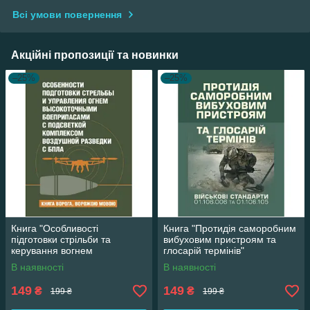
Всі умови повернення
Акційні пропозиції та новинки
–25%
–25%
Книга "Особливості
Книга "Протидія саморобним
підготовки стрільби та
вибуховим пристроям та
керування вогнем
глосарій термінів"
високоточними
В наявності
В наявності
боєприпасами з підсвіткою
комплексом"
149
149
₴
₴
199 ₴
199 ₴