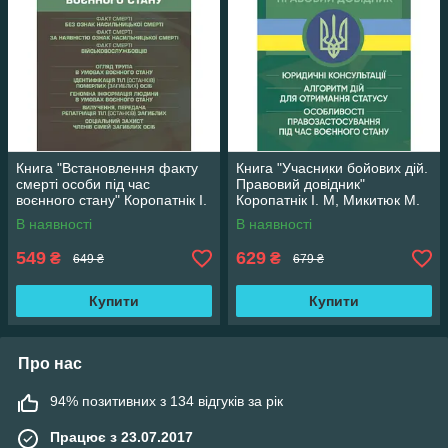
Книга "Встановлення факту
Книга "Учасники бойових дій.
смерті особи під час
Правовий довідник"
воєнного стану" Коропатнік І.
Коропатнік І. М, Микитюк М.
М, Микитюк М. А
А
В наявності
В наявності
549
629
₴
₴
649 ₴
679 ₴
Купити
Купити
Про нас
94% позитивних з 134 відгуків за рік
Працює з 23.07.2017