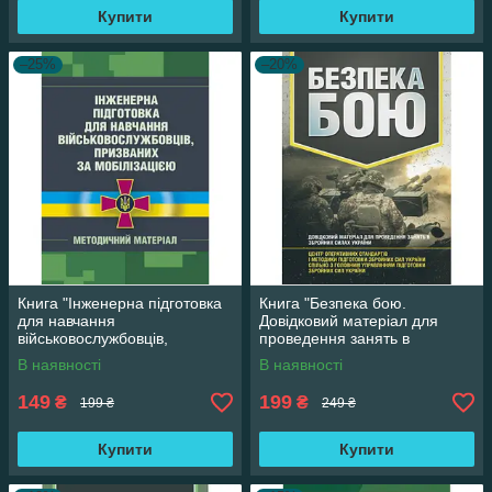
Купити
Купити
–25%
–20%
Книга "Інженерна підготовка
Книга "Безпека бою.
для навчання
Довідковий матеріал для
військовослужбовців,
проведення занять в
призваних за мобілізацією"
Збройних силах України"
В наявності
В наявності
149
199
₴
₴
199 ₴
249 ₴
Купити
Купити