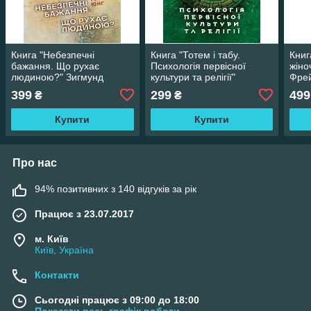
Книга "Небезпечні
Книга "Тотем і табу.
Книг
бажання. Що рухає
Психологія первісної
жіно
людиною?" Зигмунд
культури та релігії"
Фрей
Фрейд, Карл Густав Юнг
Зигмунд Фрейд
Ріха
399
299
499
₴
₴
Купити
Купити
Про нас
94% позитивних з 140 відгуків за рік
Працює з 23.07.2017
м. Київ
Київ, Україна
Контакти
Сьогодні працює з 09:00 до 18:00
Показати весь графік роботи