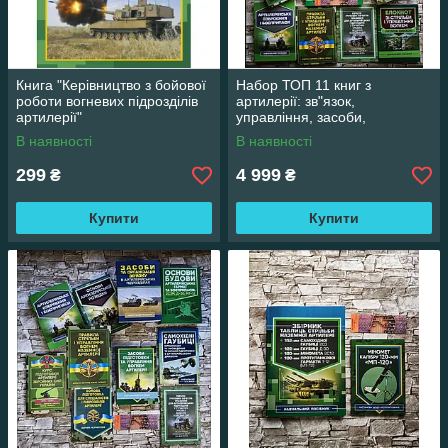
Книга "Керівництво з бойової
Набор ТОП 11 книг з
роботи вогневих підрозділів
артилерії: зв"язок,
артилерії"
управління, засоби,
озброєння, будова, стрільба,
В наявності
В наявності
боєприписа, ураження
299
4 999
₴
₴
Купити
Купити