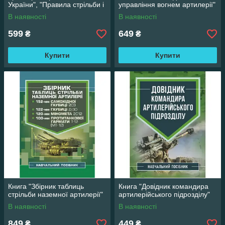
України", "Правила стрільби і
управління вогнем артилерії"
управління вогнем артилерії"
В наявності
В наявності
599
649
₴
₴
Купити
Купити
Книга "Збірник таблиць
Книга "Довідник командира
стрільби наземної артилерії"
артилерійського підрозділу"
В наявності
В наявності
849
449
₴
₴