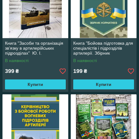
Книга "Засоби та організація
Книга "Бойова підготовка для
зв’язку в артилерійських
спеціалістів і підрозділів
підрозділах" Ю. І.
артилерії. Збірник
Пушкарьов, Л. С. Демидко, М.
нормативів"
В наявності
В наявності
М.Ляпа
399
199
₴
₴
Купити
Купити