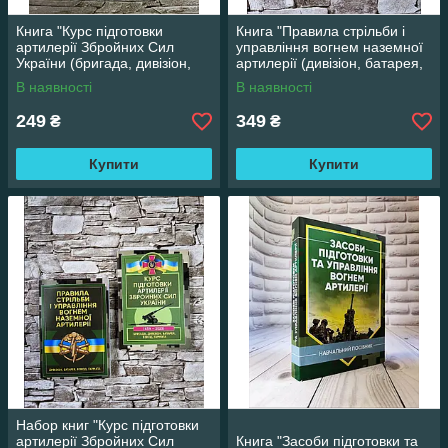
Книга "Курс підготовки
Книга "Правила стрільби і
артилерії Збройних Сил
управління вогнем наземної
України (бригада, дивізіон,
артилерії (дивізіон, батарея,
батарея, взвод, гармата)"
взвод, гармата)"
В наявності
В наявності
249
349
₴
₴
Купити
Купити
Набор книг "Курс підготовки
артилерії Збройних Сил
Книга "Засоби підготовки та