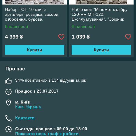
Набор ТОП 10 книг з
Набір книг "Міномет калібру
артилерії: розвідка, засоби,
120-мм МП-120.
озброєння, будова,
Експлуатування", "Збірник
боєприписа, артилерійський
таблиць стрільби наземної
В наявності
В наявності
дивізіон
артилерії"
4 399
1 039
₴
₴
Купити
Купити
Про нас
94% позитивних з 134 відгуків за рік
Працює з 23.07.2017
м. Київ
Київ, Україна
Контакти
Сьогодні працює з 09:00 до 18:00
Показати весь графік роботи