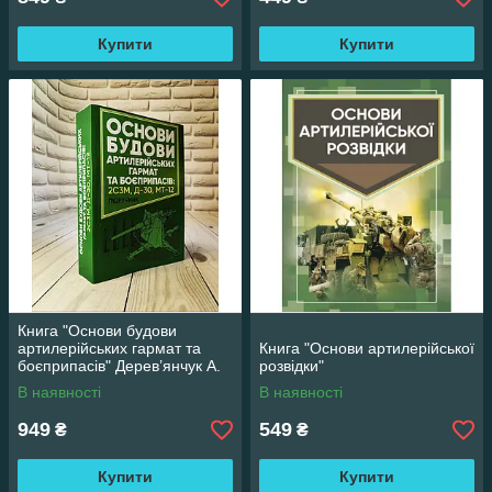
Купити
Купити
Книга "Основи будови
артилерійських гармат та
Книга "Основи артилерійської
боєприпасів" Дерев’янчук А.
розвідки"
Й.
В наявності
В наявності
949
549
₴
₴
Купити
Купити