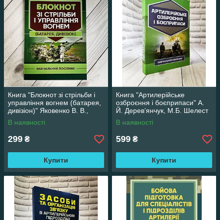
Книга "Блокнот зі стрільби і
Книга "Артилерійське
управління вогнем (батарея,
озброєння і боєприпаси" А.
дивізіон)" Яковенко В. В.,
Й. Дерев’янчук, М.Б. Шелест
Вахнін О. В., Подлєсний О.
В наявності
В наявності
299
599
₴
₴
Купити
Купити