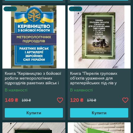
–25%
–29%
Книга "Керівництво з бойової
Книга "Перелік групових
роботи метеорологічних
об’єктів ураження для
підрозділів ракетних військ і
артилерійських під-лів у
артилерії Збройних СУ"
сучасних умовах ведення
В наявності
В наявності
бойових дій"
149
120
₴
₴
199 ₴
170 ₴
Купити
Купити